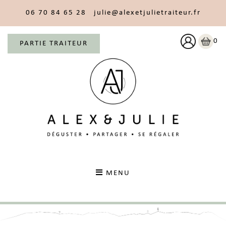
06 70 84 65 28
julie@alexetjulietraiteur.fr
0
PARTIE TRAITEUR
MENU